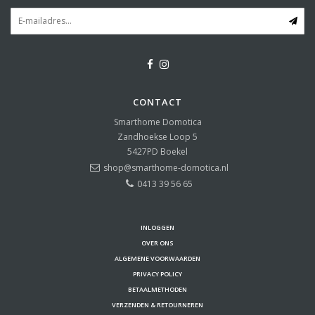
CONTACT
Smarthome Domotica
Zandhoekse Loop 5
5427PD
Boekel
shop@smarthome-domotica.nl
0413 39 56 65
INLOGGEN
OVER ONS
ALGEMENE VOORWAARDEN
PRIVACY POLICY
BETAALMETHODEN
VERZENDEN & RETOURNEREN