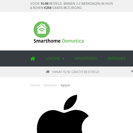
VOOR
15:00
BESTELD, BINNEN 2-3 WERKDAGEN IN HUIS
& BOVEN
€250
GRATIS BEZORGING
LOXONE
MINISERVERS
EXTENSIES
VANAF €250 GRATIS BEZORGD
Home
/
Merken
/
Apple