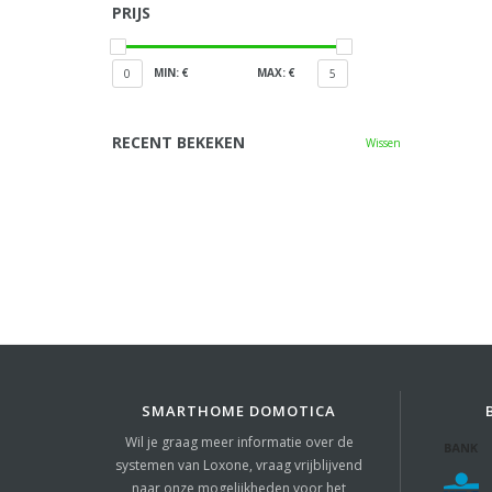
PRIJS
MIN: €
MAX: €
0
5
RECENT BEKEKEN
Wissen
SMARTHOME DOMOTICA
Wil je graag meer informatie over de
systemen van Loxone, vraag vrijblijvend
naar onze mogelijkheden voor het