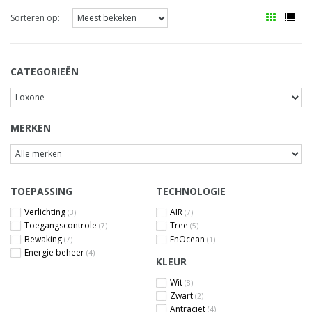
Sorteren op:
CATEGORIEËN
MERKEN
TOEPASSING
TECHNOLOGIE
Verlichting
AIR
(3)
(7)
Toegangscontrole
Tree
(7)
(5)
Bewaking
EnOcean
(7)
(1)
Energie beheer
(4)
KLEUR
Wit
(8)
Zwart
(2)
Antraciet
(4)