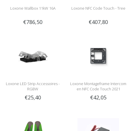
Loxone Wallbox 11kW 16A
Loxone NFC Code Touch - Tree
€786,50
€407,80
Loxone LED Strip Accessoires -
Loxone Montageframe Intercom
RGBW
en NFC Code Touch 2021
€25,40
€42,05