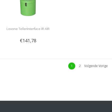
Loxone Tellerinterface IR AIR
€141,78
1
2
Volgende Vorige