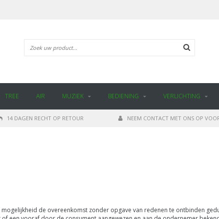
TREE
AIR
MUZIEK
BEDIENING
VERLICHTING
14 DAGEN RECHT OP RETOUR
NEEM CONTACT MET ONS OP VOOR
 mogelijkheid de overeenkomst zonder opgave van redenen te ontbinden gedu
nt of een vooraf door de consument aangewezen en aan de ondernemer beken