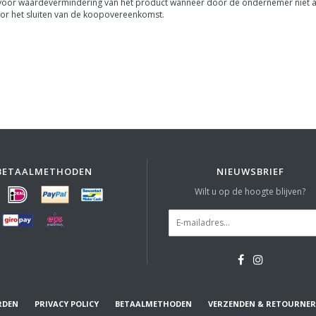
oor waardevermindering van het product wanneer door de ondernemer niet alle 
voor het sluiten van de koopovereenkomst.
BETAALMETHODEN
NIEUWSBRIEF
Wilt u op de hoogte blijven?
RDEN
PRIVACY POLICY
BETAALMETHODEN
VERZENDEN & RETOURNE