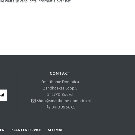
wettelijk verplichte informatie over het
CONTACT
Smarthome Domotica
Zandhoekse Loop 5
5427PD
Boekel
shop@smarthome-domotica.nl
0413 39 56 65
REN
KLANTENSERVICE
SITEMAP