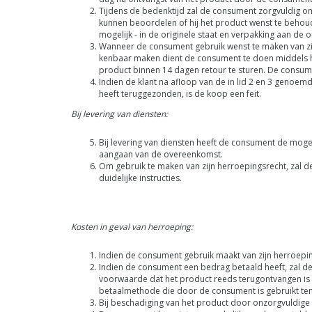
Tijdens de bedenktijd zal de consument zorgvuldig omg
kunnen beoordelen of hij het product wenst te behouden
mogelijk - in de originele staat en verpakking aan de
Wanneer de consument gebruik wenst te maken van zijn
kenbaar maken dient de consument te doen middels he
product binnen 14 dagen retour te sturen. De consume
Indien de klant na afloop van de in lid 2 en 3 genoem
heeft teruggezonden, is de koop een feit.
Bij levering van diensten:
Bij levering van diensten heeft de consument de mo
aangaan van de overeenkomst.
Om gebruik te maken van zijn herroepingsrecht, zal de 
duidelijke instructies.
Kosten in geval van herroeping:
Indien de consument gebruik maakt van zijn herroepin
Indien de consument een bedrag betaald heeft, zal de
voorwaarde dat het product reeds terugontvangen is 
betaalmethode die door de consument is gebruikt te
Bij beschadiging van het product door onzorgvuldige