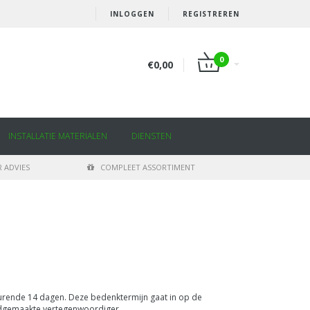
INLOGGEN
REGISTREREN
0
€0,00
INSTALLATIE MATERIALEN
DIENSTEN
 ADVIES
COMPLEET ASSORTIMENT
rende 14 dagen. Deze bedenktermijn gaat in op de
dgemaakte vertegenwoordiger.