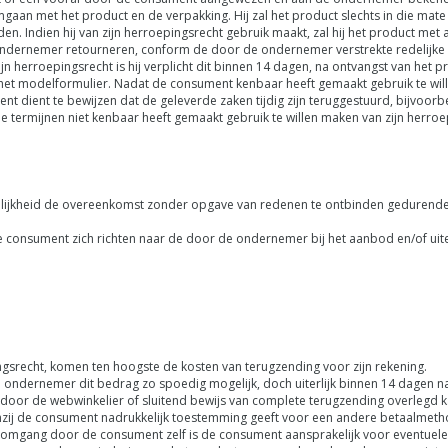
aan met het product en de verpakking. Hij zal het product slechts in die mate
. Indien hij van zijn herroepingsrecht gebruik maakt, zal hij het product met a
 ondernemer retourneren, conform de door de ondernemer verstrekte redelijke en
 herroepingsrecht is hij verplicht dit binnen 14 dagen, na ontvangst van het
t modelformulier. Nadat de consument kenbaar heeft gemaakt gebruik te wille
nt dient te bewijzen dat de geleverde zaken tijdig zijn teruggestuurd, bijvoor
de termijnen niet kenbaar heeft gemaakt gebruik te willen maken van zijn herr
gelijkheid de overeenkomst zonder opgave van redenen te ontbinden gedurende
consument zich richten naar de door de ondernemer bij het aanbod en/of uiterlij
gsrecht, komen ten hoogste de kosten van terugzending voor zijn rekening.
 ondernemer dit bedrag zo spoedig mogelijk, doch uiterlijk binnen 14 dagen na 
door de webwinkelier of sluitend bewijs van complete terugzending overlegd k
nzij de consument nadrukkelijk toestemming geeft voor een andere betaalmeth
 omgang door de consument zelf is de consument aansprakelijk voor eventuel