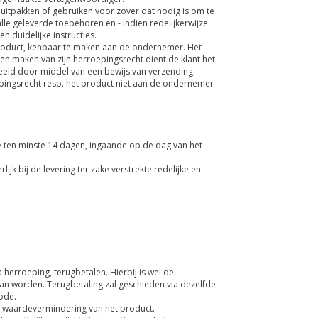
 uitpakken of gebruiken voor zover dat nodig is om te
lle geleverde toebehoren en - indien redelijkerwijze
 duidelijke instructies.
 product, kenbaar te maken aan de ondernemer. Het
n maken van zijn herroepingsrecht dient de klant het
beeld door middel van een bewijs van verzending.
oepingsrecht resp. het product niet aan de ondernemer
 ten minste 14 dagen, ingaande op de dag van het
k bij de levering ter zake verstrekte redelijke en
herroeping, terugbetalen. Hierbij is wel de
an worden. Terugbetaling zal geschieden via dezelfde
ode.
e waardevermindering van het product.