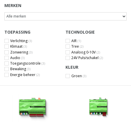
MERKEN
TOEPASSING
TECHNOLOGIE
Verlichting
AIR
(3)
(1)
Klimaat
Tree
(3)
(2)
Zonwering
Analoog 0-10V
(3)
(2)
Audio
24V Puls/schakel
(3)
(2)
Toegangscontrole
(3)
KLEUR
Bewaking
(3)
Energie beheer
(2)
Groen
(3)