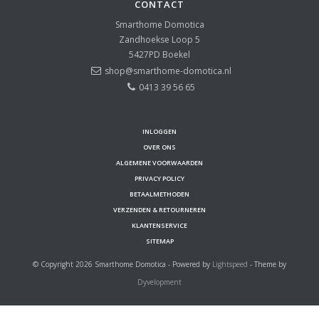
CONTACT
Smarthome Domotica
Zandhoekse Loop 5
5427PD
Boekel
shop@smarthome-domotica.nl
0413 39 56 65
INLOGGEN
OVER ONS
ALGEMENE VOORWAARDEN
PRIVACY POLICY
BETAALMETHODEN
VERZENDEN & RETOURNEREN
KLANTENSERVICE
SITEMAP
© Copyright 2026 Smarthome Domotica - Powered by
Lightspeed
- Theme by
Dyvelopment