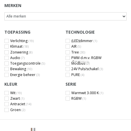
MERKEN
TOEPASSING
TECHNOLOGIE
Verlichting
(LED)dimmer
(19)
(1)
Klimaat
AIR
(18)
(5)
Zonwering
Tree
(8)
(30)
Audio
PWM d.m.v. RGBW
(7)
dimmer
(1)
Toegangscontrole
Modbus
(5)
(2)
Bewaking
24V Puls/schakel
(10)
(3)
Energie beheer
PURE
(3)
(4)
KLEUR
SERIE
Wit
Warmwit 3.000 K
(19)
(1)
Zwart
RGBW
(1)
(1)
Antraciet
(14)
Groen
(2)