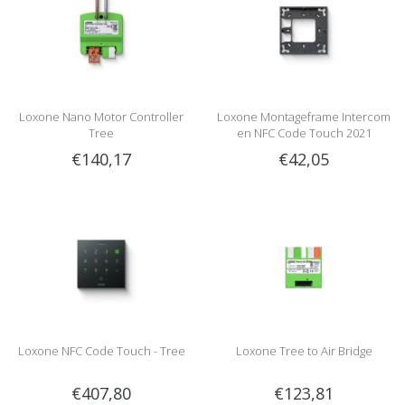
Loxone Nano Motor Controller
Loxone Montageframe Intercom
Tree
en NFC Code Touch 2021
€140,17
€42,05
Loxone NFC Code Touch - Tree
Loxone Tree to Air Bridge
€407,80
€123,81