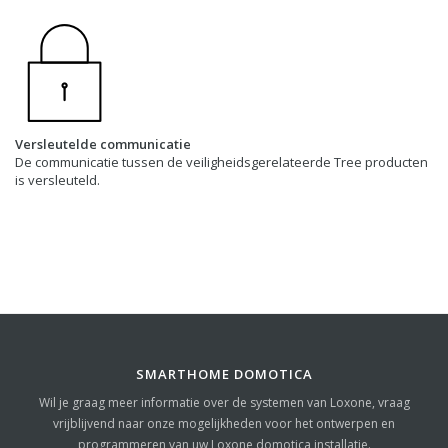
Versleutelde communicatie
De communicatie tussen de veiligheidsgerelateerde Tree producten
is versleuteld.
SMARTHOME DOMOTICA
Wil je graag meer informatie over de systemen van Loxone, vraag
vrijblijvend naar onze mogelijkheden voor het ontwerpen en
programmeren van uw Loxone domotica installatie.