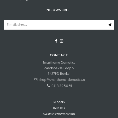
NIEUWSBRIEF
CONTACT
Smarthome Domotica
Zandhoekse Loop 5
5427PD
Boekel
shop@smarthome-domotica.nl
0413 39 56 65
INLOGGEN
OVER ONS
ALGEMENE VOORWAARDEN