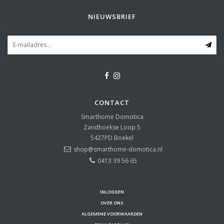
NIEUWSBRIEF
CONTACT
Smarthome Domotica
Zandhoekse Loop 5
5427PD
Boekel
shop@smarthome-domotica.nl
0413 39 56 65
INLOGGEN
OVER ONS
ALGEMENE VOORWAARDEN