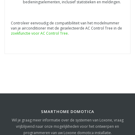
bedieningselementen, inclusief statistieken en meldingen.
Controleer eenvoudig de compatibiliteit van het modelnummer
van je airconditioner met de geselecteerde AC Control Tree in de
zoekfunctie voor AC Control Tree
.
SMARTHOME DOMOTICA
Wil je graag meer informatie over de systemen van Loxone, vraag
vrijblijvend naar onze mogelijkheden voor het ontwerpen en
programmeren van uw Loxone domotica installatie.