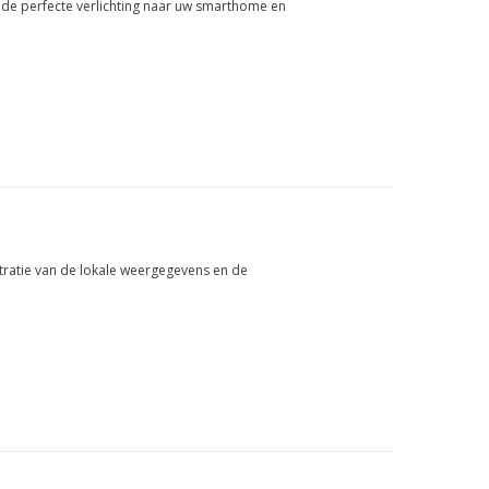
de perfecte verlichting naar uw smarthome en
tratie van de lokale weergegevens en de
 Weather Service inclusief - om zo aan alle eisen