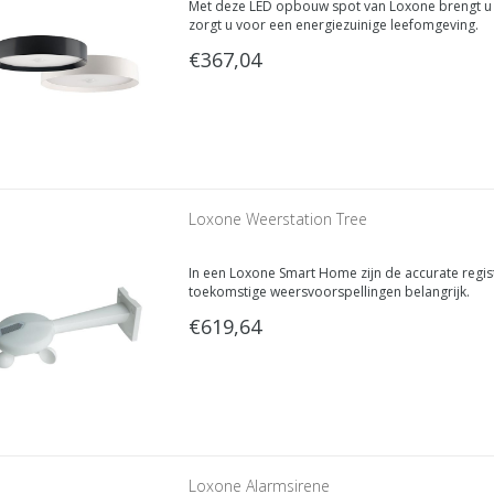
Met deze LED opbouw spot van Loxone brengt u 
zorgt u voor een energiezuinige leefomgeving.
€367,04
Loxone Weerstation Tree
In een Loxone Smart Home zijn de accurate regis
toekomstige weersvoorspellingen belangrijk.
Om die reden is bij het Weerstation de tienjarige
€619,64
te voldoen.
Loxone Alarmsirene