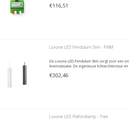
gebeurt dankzij de twee krachtige 5A Relays inclu
€116,51
Loxone LED Pendulum Slim - PWM
De Loxone LED Pendulum Slim zorgt voor een onve
levenssituatie. De ingenieuze lichtarchitectuur e
€302,46
Loxone LED Plafondlamp - Tree