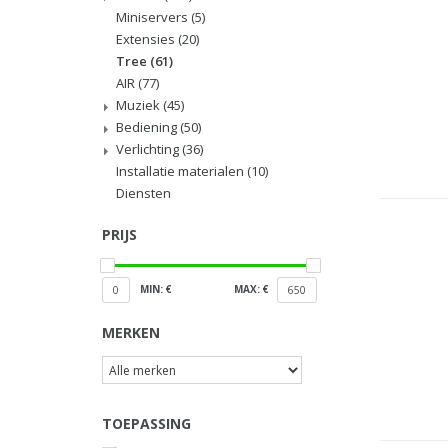
Miniservers
(5)
Extensies
(20)
Tree
(61)
AIR
(77)
Muziek
(45)
Bediening
(50)
Verlichting
(36)
Installatie materialen
(10)
Diensten
PRIJS
MIN: €
MAX: €
0
650
MERKEN
TOEPASSING