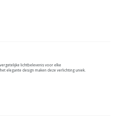
sief. automatisch
rgetelijke lichtbelevenis voor elke
n het elegante design maken deze verlichting uniek.