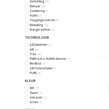
Verlichting
(19)
Klimaat
(18)
Zonwering
(8)
Audio
(7)
Toegangscontrole
(5)
Bewaking
(10)
Energie beheer
(3)
TECHNOLOGIE
(LED)dimmer
(1)
AIR
(5)
Tree
(30)
PWM d.m.v. RGBW dimmer
(1)
Modbus
(2)
24V Puls/schakel
(3)
PURE
(4)
KLEUR
Wit
(19)
Zwart
(1)
Antraciet
(14)
Groen
(2)