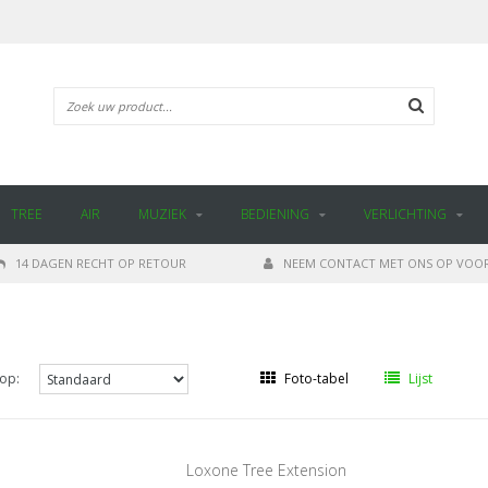
TREE
AIR
MUZIEK
BEDIENING
VERLICHTING
14 DAGEN RECHT OP RETOUR
NEEM CONTACT MET ONS OP VOOR
op:
Foto-tabel
Lijst
Loxone Tree Extension