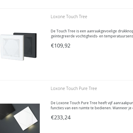
Loxone Touch Tree
De Touch Tree is een aanraakgevoelige drukkn
geïntegreerde vochtigheids- en temperatuursens
drukknop en 4 kleine drukknoppen.
€109,92
Loxone Touch Pure Tree
De Loxone Touch Pure Tree heeft vijf aanraakpun
functies van een ruimte te bedienen. Wanneer je e
akoestische bevestiging.
€233,24