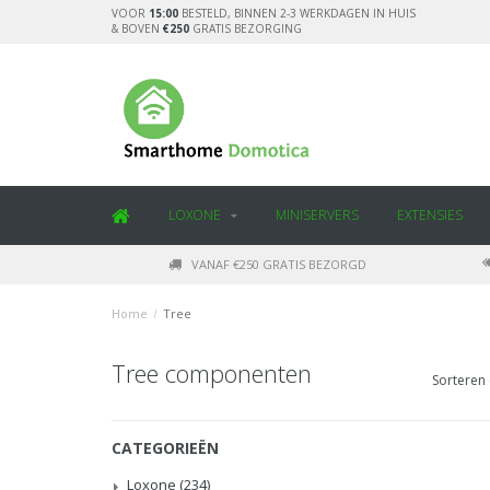
VOOR
15:00
BESTELD, BINNEN 2-3 WERKDAGEN IN HUIS
& BOVEN
€250
GRATIS BEZORGING
LOXONE
MINISERVERS
EXTENSIES
VANAF €250 GRATIS BEZORGD
Home
/
Tree
Tree componenten
Sorteren 
CATEGORIEËN
Loxone
(234)