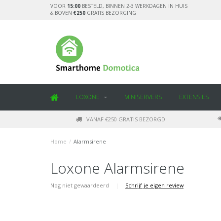
VOOR
15:00
BESTELD, BINNEN 2-3 WERKDAGEN IN HUIS
& BOVEN
€250
GRATIS BEZORGING
LOXONE
MINISERVERS
EXTENSIES
VANAF €250 GRATIS BEZORGD
Home
/
Alarmsirene
Loxone Alarmsirene
Nog niet gewaardeerd
|
Schrijf je eigen review