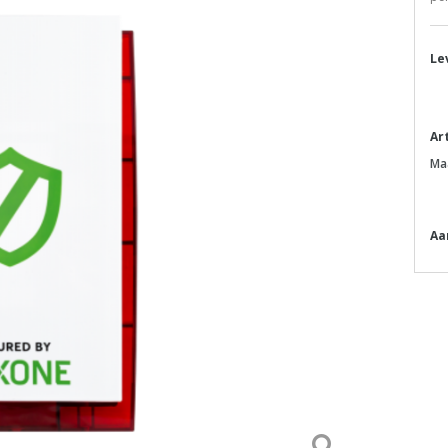
Le
Ar
Ma
Aa