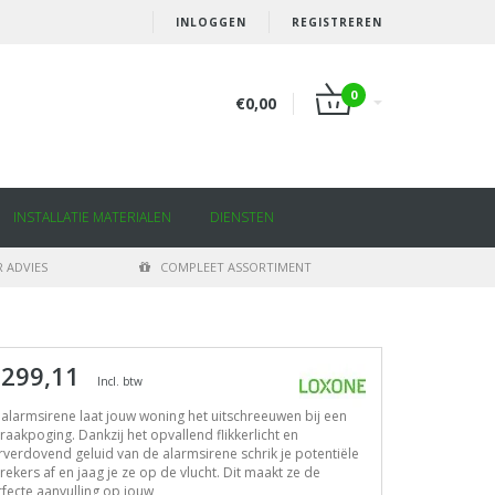
INLOGGEN
REGISTREREN
0
€0,00
INSTALLATIE MATERIALEN
DIENSTEN
 ADVIES
COMPLEET ASSORTIMENT
 299,11
Incl. btw
alarmsirene laat jouw woning het uitschreeuwen bij een
raakpoging. Dankzij het opvallend flikkerlicht en
verdovend geluid van de alarmsirene schrik je potentiële
rekers af en jaag je ze op de vlucht. Dit maakt ze de
fecte aanvulling op jouw