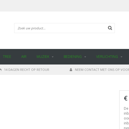
TREE
AIR
MUZIEK
BEDIENING
VERLICHTING
14 DAGEN RECHT OP RETOUR
NEEM CONTACT MET ONS OP VOOR
€
De 
inb
oor
inb
per