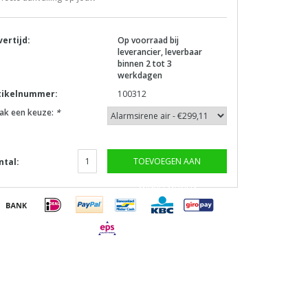
vertijd:
Op voorraad bij
leverancier, leverbaar
binnen 2 tot 3
werkdagen
tikelnummer:
100312
ak een keuze:
*
TOEVOEGEN AAN
ntal:
WINKELWAGEN