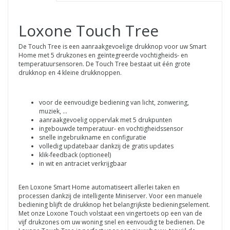
Loxone Touch Tree
De Touch Tree is een aanraakgevoelige drukknop voor uw Smart
Home met 5 drukzones en geïntegreerde vochtigheids- en
temperatuursensoren. De Touch Tree bestaat uit één grote
drukknop en 4 kleine drukknoppen.
voor de eenvoudige bediening van licht, zonwering,
muziek, ...
aanraakgevoelig oppervlak met 5 drukpunten
ingebouwde temperatuur- en vochtigheidssensor
snelle ingebruikname en configuratie
volledig updatebaar dankzij de gratis updates
klik-feedback (optioneel)
in wit en antraciet verkrijgbaar
Een Loxone Smart Home automatiseert allerlei taken en
processen dankzij de intelligente Miniserver. Voor een manuele
bediening blijft de drukknop het belangrijkste bedieningselement.
Met onze Loxone Touch volstaat een vingertoets op een van de
vijf drukzones om uw woning snel en eenvoudig te bedienen. De