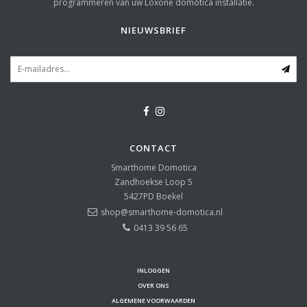
programmeren van uw Loxone domotica installatie.
NIEUWSBRIEF
CONTACT
Smarthome Domotica
Zandhoekse Loop 5
5427PD
Boekel
shop@smarthome-domotica.nl
0413 39 56 65
INLOGGEN
OVER ONS
ALGEMENE VOORWAARDEN