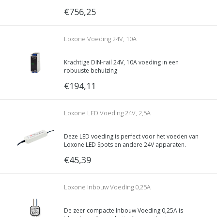
Loxone producten overneemt
€756,25
Loxone Voeding 24V, 10A
Krachtige DIN-rail 24V, 10A voeding in een
robuuste behuizing
€194,11
Loxone LED Voeding 24V, 2,5A
Deze LED voeding is perfect voor het voeden van
Loxone LED Spots en andere 24V apparaten.
Dankzij de compacte bouwvorm kan hij makkelijk
€45,39
in een vals plafond verstopt worden.
Loxone Inbouw Voeding 0,25A
De zeer compacte Inbouw Voeding 0,25A is