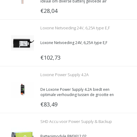
ideaal om diverse batterij gevoede air
componenten te voorzien van een vaste stroom
€28,04
voorziening.
Loxone Netvoeding 24V, 6,25A type E,F
Loxone Netvoeding 24V, 6,25A type E,F
€102,73
Loxone Power Supply 4.2A
De Loxone Power Supply 4.2A biedt een
optimale verhouding tussen de grootte en
vermogen, waardoor ruimtebesparende
€83,49
integratie mogelijk is.
SHD Accu voor Power Supply & Backup
Batterijmodule BM3612.02