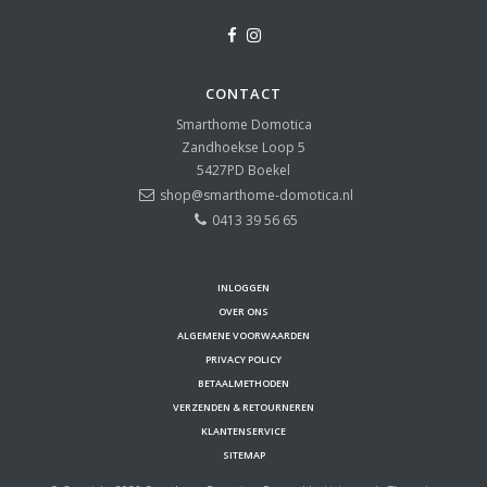
CONTACT
Smarthome Domotica
Zandhoekse Loop 5
5427PD
Boekel
shop@smarthome-domotica.nl
0413 39 56 65
INLOGGEN
OVER ONS
ALGEMENE VOORWAARDEN
PRIVACY POLICY
BETAALMETHODEN
VERZENDEN & RETOURNEREN
KLANTENSERVICE
SITEMAP