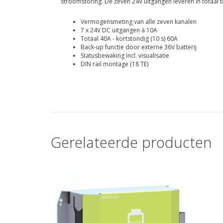
stroomstoring. De zeven 24V uitgangen leveren in totaal
Vermogensmeting van alle zeven kanalen
7 x 24V DC uitgangen à 10A
Totaal 40A - kortstondig (10 s) 60A
Back-up functie door externe 36V batterij
Statusbewaking incl. visualisatie
DIN rail montage (18 TE)
Gerelateerde producten