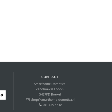
CONTACT
Smarthome Domotica
Zandhoekse Loop 5
5427PD
Boekel
shop@smarthome-domotica.nl
0413 39 56 65