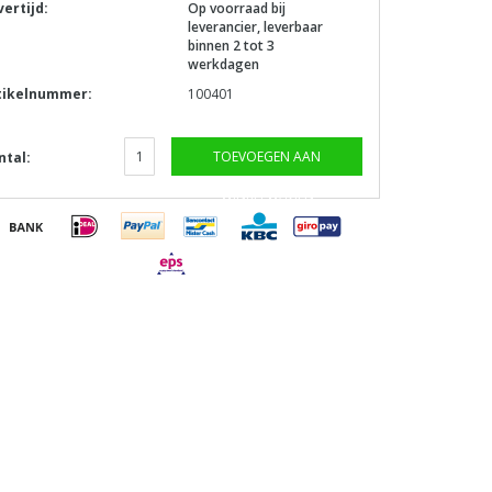
vertijd:
Op voorraad bij
leverancier, leverbaar
binnen 2 tot 3
werkdagen
tikelnummer:
100401
TOEVOEGEN AAN
ntal:
WINKELWAGEN