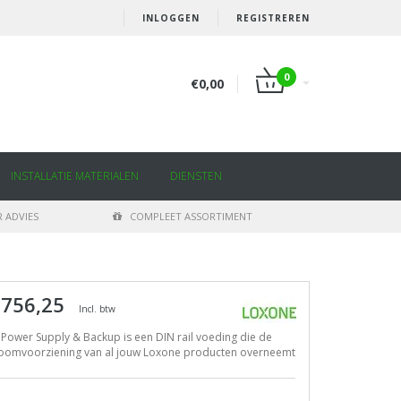
INLOGGEN
REGISTREREN
0
€0,00
INSTALLATIE MATERIALEN
DIENSTEN
 ADVIES
COMPLEET ASSORTIMENT
 756,25
Incl. btw
Power Supply & Backup is een DIN rail voeding die de
roomvoorziening van al jouw Loxone producten overneemt