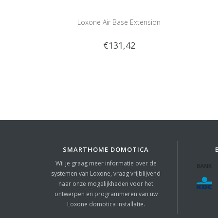
Loxone Air Base Extension
€131,42
SMARTHOME DOMOTICA
Wil je graag meer informatie over de
systemen van Loxone, vraag vrijblijvend
naar onze mogelijkheden voor het
ontwerpen en programmeren van uw
Loxone domotica installatie.