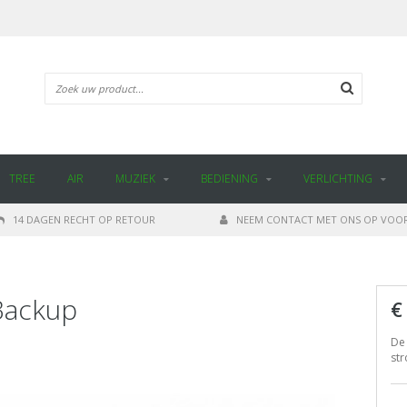
TREE
AIR
MUZIEK
BEDIENING
VERLICHTING
14 DAGEN RECHT OP RETOUR
NEEM CONTACT MET ONS OP VOOR
Backup
€
De 
st