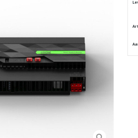
Le
Ar
Aa