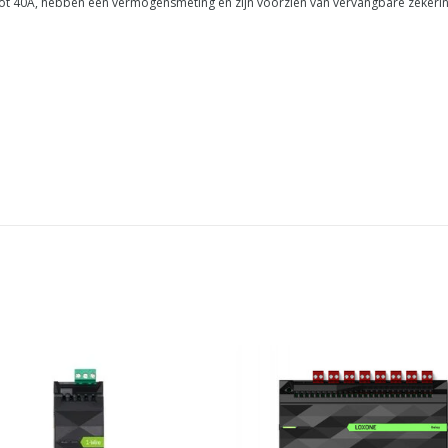
 tot 40A, hebben een vermogensmeting en zijn voorzien van vervangbare zekeri