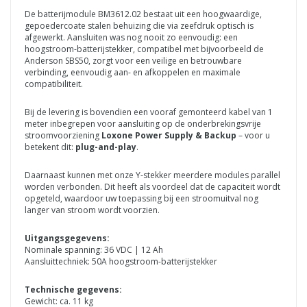
De batterijmodule BM3612.02 bestaat uit een hoogwaardige,
gepoedercoate stalen behuizing die via zeefdruk optisch is
afgewerkt. Aansluiten was nog nooit zo eenvoudig: een
hoogstroom-batterijstekker, compatibel met bijvoorbeeld de
Anderson SBS50, zorgt voor een veilige en betrouwbare
verbinding, eenvoudig aan- en afkoppelen en maximale
compatibiliteit.
Bij de levering is bovendien een vooraf gemonteerd kabel van 1
meter inbegrepen voor aansluiting op de onderbrekingsvrije
stroomvoorziening
Loxone Power Supply & Backup
– voor u
betekent dit:
plug-and-play
.
Daarnaast kunnen met onze Y-stekker meerdere modules parallel
worden verbonden. Dit heeft als voordeel dat de capaciteit wordt
opgeteld, waardoor uw toepassing bij een stroomuitval nog
langer van stroom wordt voorzien.
Uitgangsgegevens:
Nominale spanning: 36 VDC | 12 Ah
Aansluittechniek: 50A hoogstroom-batterijstekker
Technische gegevens:
Gewicht: ca. 11 kg