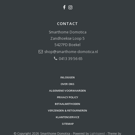
CONTACT
Smarthome Domotica
Zandhoekse Loop 5
5427PD
Boekel
shop@smarthome-domotica.nl
0413 39 56 65
INLOGGEN
OVER ONS
ALGEMENE VOORWAARDEN
PRIVACY POLICY
BETAALMETHODEN
VERZENDEN & RETOURNEREN
KLANTENSERVICE
SITEMAP
© Copyright 2026 Smarthome Domotica - Powered by
Lightspeed
- Theme by