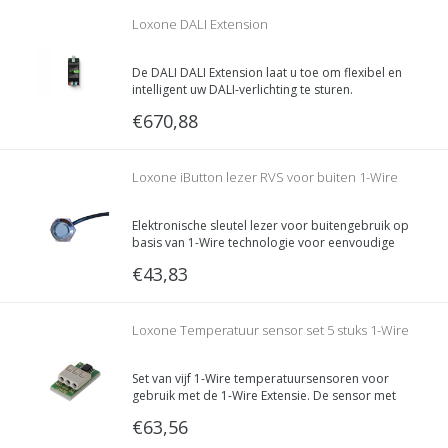
Loxone DALI Extension
De DALI DALI Extension laat u toe om flexibel en
intelligent uw DALI-verlichting te sturen.
€670,88
Loxone iButton lezer RVS voor buiten 1-Wire
Elektronische sleutel lezer voor buitengebruik op
basis van 1-Wire technologie voor eenvoudige
toegangs oplossingen met behulp van 1-Wire
€43,83
iButtons. Werkt met zowel magnetische als niet-
magnetische iButtons.
Loxone Temperatuur sensor set 5 stuks 1-Wire
Set van vijf 1-Wire temperatuursensoren voor
gebruik met de 1-Wire Extensie. De sensor met
inbegrip van de connector is ongeveer de
€63,56
grootte van een euro munt en kan eenvoudig
worden verborgen uit het zicht.