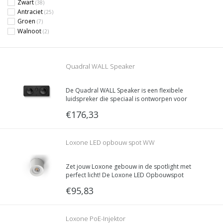
Zwart
(38)
Antraciet
(25)
Groen
(7)
Walnoot
(2)
Quadral WALL Speaker
De Quadral WALL Speaker is een flexibele
luidspreker die speciaal is ontworpen voor
gebruik vlakbij de muur.
€176,33
Loxone LED opbouw spot WW
Zet jouw Loxone gebouw in de spotlight met
perfect licht! De Loxone LED Opbouwspot
combineert perfect licht, maximale energie-
€95,83
efficiëntie, hoogste kwaliteit en eenvoudige
installatie in één.
Loxone PoE-Injektor