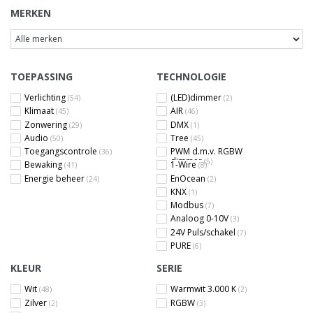
MERKEN
TOEPASSING
TECHNOLOGIE
Verlichting
(LED)dimmer
(54)
(2)
Klimaat
AIR
(45)
(46)
Zonwering
DMX
(29)
(1)
Audio
Tree
(50)
(45)
Toegangscontrole
PWM d.m.v. RGBW
(36)
dimmer
(5)
Bewaking
1-Wire
(41)
(8)
Energie beheer
EnOcean
(24)
(2)
KNX
(1)
Modbus
(7)
Analoog 0-10V
(3)
24V Puls/schakel
(7)
PURE
(6)
KLEUR
SERIE
Wit
Warmwit 3.000 K
(48)
(2)
Zilver
RGBW
(2)
(3)