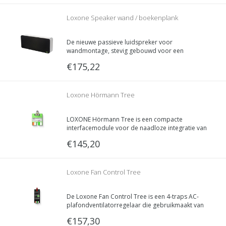
Loxone Speaker wand / boekenplank
De nieuwe passieve luidspreker voor
wandmontage, stevig gebouwd voor een
perfecte geluidskwaliteit. Klinkt geweldig overal,
€175,22
zelfs op een boekenplank.
Loxone Hörmann Tree
LOXONE Hörmann Tree is een compacte
interfacemodule voor de naadloze integratie van
Hörmann poortaandrijvingen in jouw LOXONE
€145,20
installatie.
Loxone Fan Control Tree
De Loxone Fan Control Tree is een 4-traps AC-
plafondventilatorregelaar die gebruikmaakt van
seriecondensatoren om de snelheid in discrete
€157,30
stappen aan te passen.