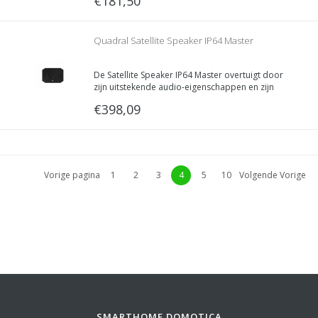
€181,50
Quadral Satellite Speaker IP64 Master
De Satellite Speaker IP64 Master overtuigt door
zijn uitstekende audio-eigenschappen en zijn
veelzijdige toepassingsmogelijkheden.
€398,09
Vorige pagina
1
2
3
4
5
10
Volgende Vorige
SMARTHOME DOMOTICA