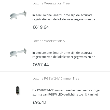
Loxone Weerstation Tree
In een Loxone Smart Home zijn de accurate
registratie van de lokale weergegevens en de
toekomstige weersvoorspellingen belangrijk.
€619,64
Om die reden is bij het Weerstation de tienjarige
Weather Service inclusief - om zo aan alle eisen
te voldoen.
Loxone Weerstation AIR
In een Loxone Smart Home zijn de accurate
registratie van de lokale weergegevens en de
toekomstige weersvoorspellingen belangrijk.
€667,44
Om die reden is bij het Weerstation de tienjarige
Weather Service inclusief - om zo aan alle eisen
te voldoen.
Loxone RGBW 24V Dimmer Tree
De RGBW 24V Dimmer Tree laat een eenvoudige
sturing van RGBW LED-verlichting toe. U kan het
licht dimmen of een kleur selecteren. Zo creëert
€95,42
u unieke lichtscènes voor uw woning.