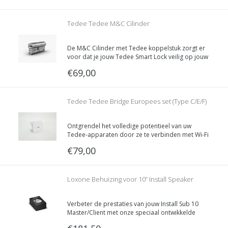
Tedee Tedee M&C Cilinder
De M&C Cilinder met Tedee koppelstuk zorgt er
voor dat je jouw Tedee Smart Lock veilig op jouw
deur kan monteren en zo het slot kunt bedienen.
€69,00
Tedee Tedee Bridge Europees set (Type C/E/F)
Ontgrendel het volledige potentieel van uw
Tedee-apparaten door ze te verbinden met Wi-Fi
met behulp van de Tedee Bridge.
€79,00
Loxone Behuizing voor 10” Install Speaker
Verbeter de prestaties van jouw Install Sub 10
Master/Client met onze speciaal ontwikkelde
gesloten behuizing voor 10” Install Speakers.