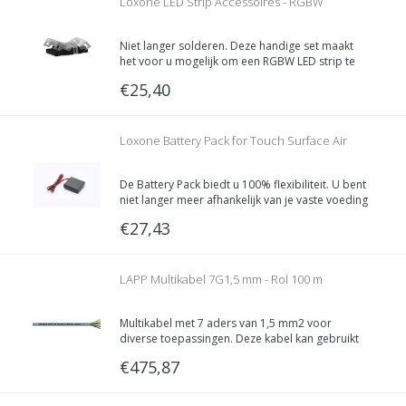
Loxone LED Strip Accessoires - RGBW
Niet langer solderen. Deze handige set maakt
het voor u mogelijk om een RGBW LED strip te
verbinden.
€25,40
Loxone Battery Pack for Touch Surface Air
De Battery Pack biedt u 100% flexibiliteit. U bent
niet langer meer afhankelijk van je vaste voeding
voor de Touch Surface. De Battery Pack telt 4 AA
€27,43
batterijen.
LAPP Multikabel 7G1,5 mm - Rol 100 m
Multikabel met 7 aders van 1,5 mm2 voor
diverse toepassingen. Deze kabel kan gebruikt
worden om RGBW ledstrips te bekabelen en is
€475,87
ook te gebruiken als multikabel naar de
centraaldozen om de schakeldraden uit te
bekabelen.