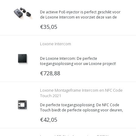
De actieve PoE-injector is perfect geschikt voor
de Loxone Intercom en voorziet deze van de
nodige bedrijfsspanning.
€35,05
Loxone Intercom
De Loxone Intercom: De perfecte
toegangsoplossing voor uw Loxone project!
€728,88
Loxone Montageframe Intercom en NFC Code
Touch 2021
De perfecte toegangsoplossing. De NFC Code
Touch biedt de perfecte oplossing voor deuren,
poorten en het alarm. Dat allemaal in een strak
€42,05
design.