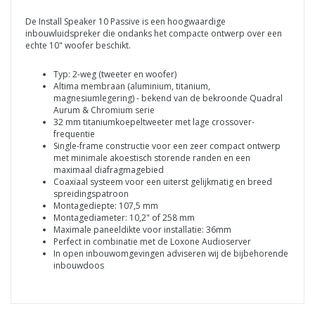
De Install Speaker 10 Passive is een hoogwaardige
inbouwluidspreker die ondanks het compacte ontwerp over een
echte 10" woofer beschikt.
Typ: 2-weg (tweeter en woofer)
Altima membraan (aluminium, titanium,
magnesiumlegering) - bekend van de bekroonde Quadral
Aurum & Chromium serie
32 mm titaniumkoepeltweeter met lage crossover-
frequentie
Single-frame constructie voor een zeer compact ontwerp
met minimale akoestisch storende randen en een
maximaal diafragmagebied
Coaxiaal systeem voor een uiterst gelijkmatig en breed
spreidingspatroon
Montagediepte: 107,5 mm
Montagediameter: 10,2" of 258 mm
Maximale paneeldikte voor installatie: 36mm
Perfect in combinatie met de Loxone Audioserver
In open inbouwomgevingen adviseren wij de bijbehorende
inbouwdoos