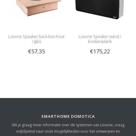
Loxone Speaker back box hout
Loxone Speaker wand /
/ gips
boekenplank
€57,35
€175,22
SMARTHOME DOMOTICA
Wil je graag meer informatie over de systemen van Loxone, vraag
vrijblijvend naar onze mogelijkheden voor het ontwerpen en