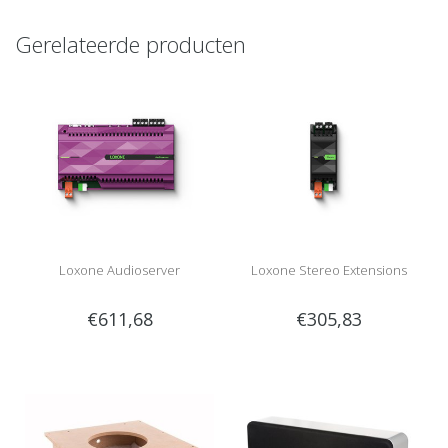
Gerelateerde producten
Loxone Audioserver
Loxone Stereo Extensions
€611,68
€305,83