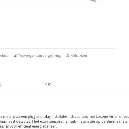
oduct
Toevoegen aan vergelijking
Afdrukken
)
Tags
meters via een plug-and-play installatie – draadloos met Loxone Air en direct 
arnaast detecteert het extra sensoren en sub-meters die op de slimme meter zi
ar is voor efficiënt energiebeheer.