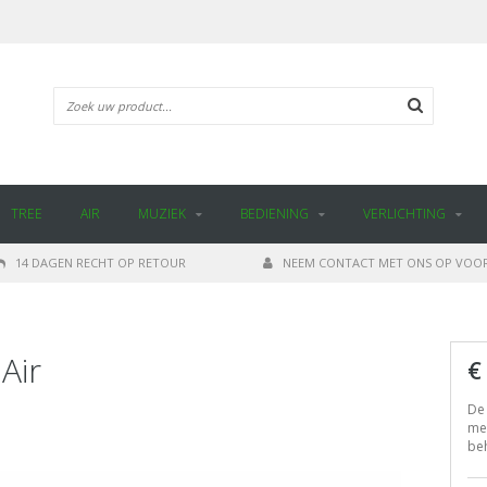
TREE
AIR
MUZIEK
BEDIENING
VERLICHTING
14 DAGEN RECHT OP RETOUR
NEEM CONTACT MET ONS OP VOOR
Air
€
De
met
beh