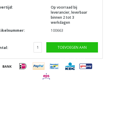
vertijd:
Op voorraad bij
leverancier, leverbaar
binnen 2 tot 3
werkdagen
tikelnummer:
100663
TOEVOEGEN AAN
ntal:
WINKELWAGEN