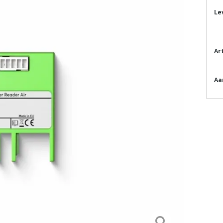
Le
Ar
Aa