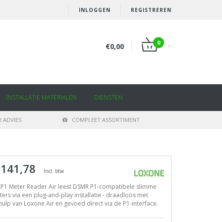
INLOGGEN
REGISTREREN
0
€0,00
INSTALLATIE MATERIALEN
DIENSTEN
 ADVIES
COMPLEET ASSORTIMENT
 141,78
Incl. btw
 P1 Meter Reader Air leest DSMR P1-compatibele slimme
ers via een plug-and-play installatie - draadloos met
ulp van Loxone Air en gevoed direct via de P1-interface.