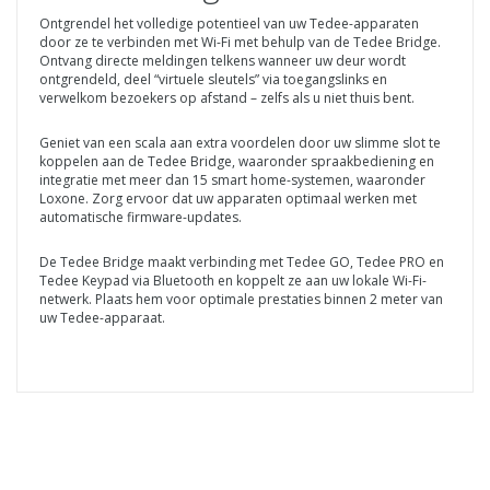
Ontgrendel het volledige potentieel van uw Tedee-apparaten
door ze te verbinden met Wi-Fi met behulp van de Tedee Bridge.
Ontvang directe meldingen telkens wanneer uw deur wordt
ontgrendeld, deel “virtuele sleutels” via toegangslinks en
verwelkom bezoekers op afstand – zelfs als u niet thuis bent.
Geniet van een scala aan extra voordelen door uw slimme slot te
koppelen aan de Tedee Bridge, waaronder spraakbediening en
integratie met meer dan 15 smart home-systemen, waaronder
Loxone. Zorg ervoor dat uw apparaten optimaal werken met
automatische firmware-updates.
De Tedee Bridge maakt verbinding met Tedee GO, Tedee PRO en
Tedee Keypad via Bluetooth en koppelt ze aan uw lokale Wi-Fi-
netwerk. Plaats hem voor optimale prestaties binnen 2 meter van
uw Tedee-apparaat.