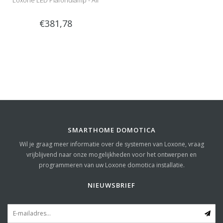
Loxone LED Plafondlamp - Air
€381,78
SMARTHOME DOMOTICA
Wil je graag meer informatie over de systemen van Loxone, vraag
vrijblijvend naar onze mogelijkheden voor het ontwerpen en
programmeren van uw Loxone domotica installatie.
NIEUWSBRIEF