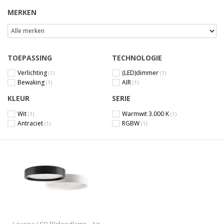
MERKEN
TOEPASSING
TECHNOLOGIE
Verlichting
(LED)dimmer
(1)
(1)
Bewaking
AIR
(1)
(1)
KLEUR
SERIE
Wit
Warmwit 3.000 K
(1)
(1)
Antraciet
RGBW
(1)
(1)