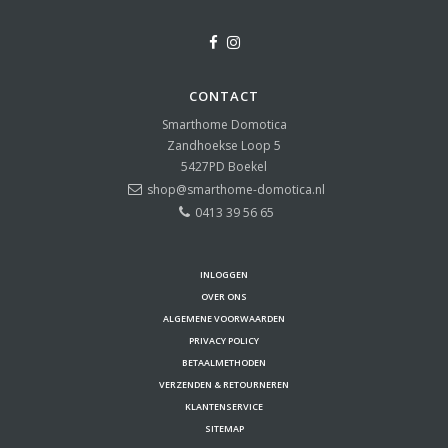
CONTACT
Smarthome Domotica
Zandhoekse Loop 5
5427PD
Boekel
shop@smarthome-domotica.nl
0413 39 56 65
INLOGGEN
OVER ONS
ALGEMENE VOORWAARDEN
PRIVACY POLICY
BETAALMETHODEN
VERZENDEN & RETOURNEREN
KLANTENSERVICE
SITEMAP