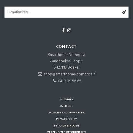
CONTACT
Smarthome Domotica
Zandhoekse Loop 5
5427PD
Boekel
shop@smarthome-domotica.nl
0413 39 56 65
INLOGGEN
OVER ONS
ALGEMENE VOORWAARDEN
PRIVACY POLICY
BETAALMETHODEN
VERZENDEN & RETOURNEREN