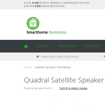
VOOR
15:00
BESTELD, BINNEN 2-3 WERKDAGEN IN HUIS
& BOVEN
€250
GRATIS BEZORGING
LOXONE
MINISERVERS
EXTENSIES
VANAF €250 GRATIS BEZORGD
Home
/
Satellite Speaker IP64 Master
Quadral Satellite Speake
Nog niet gewaardeerd
|
Schrijf je eigen review