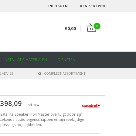
INLOGGEN
REGISTREREN
0
€0,00
INSTALLATIE MATERIALEN
DIENSTEN
 ADVIES
COMPLEET ASSORTIMENT
 398,09
Incl. btw
Satellite Speaker IP64 Master overtuigt door zijn
stekende audio-eigenschappen en zijn veelzijdige
epassingsmogelijkheden.