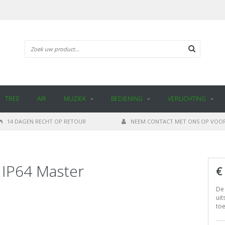
TREE
AIR
MUZIEK
BEDIENING
VERLICHTING
14 DAGEN RECHT OP RETOUR
NEEM CONTACT MET ONS OP VOOR
r IP64 Master
€
De 
uit
to