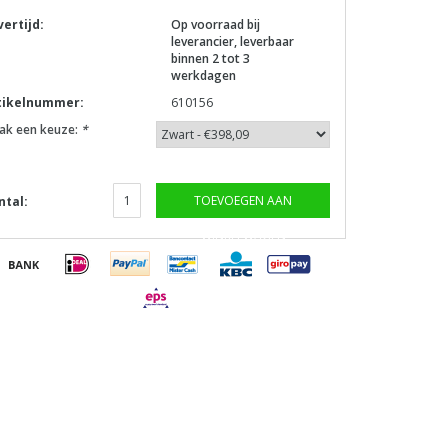
vertijd:
Op voorraad bij
leverancier, leverbaar
binnen 2 tot 3
werkdagen
tikelnummer:
610156
ak een keuze:
*
TOEVOEGEN AAN
ntal:
WINKELWAGEN