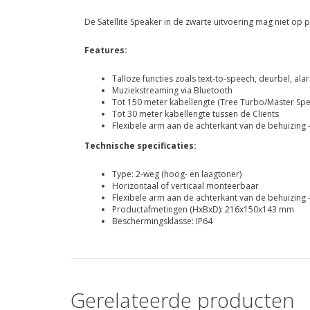
De Satellite Speaker in de zwarte uitvoering mag niet op
Features:
Talloze functies zoals text-to-speech, deurbel, a
Muziekstreaming via Bluetooth
Tot 150 meter kabellengte (Tree Turbo/Master Spe
Tot 30 meter kabellengte tussen de Clients
Flexibele arm aan de achterkant van de behuizing
Technische specificaties:
Type: 2-weg (hoog- en laagtoner)
Horizontaal of verticaal monteerbaar
Flexibele arm aan de achterkant van de behuizing
Productafmetingen (HxBxD): 216x150x143 mm
Beschermingsklasse: IP64
Gerelateerde producten