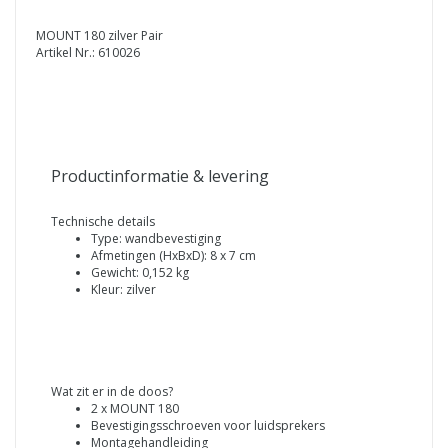
MOUNT 180 zilver Pair
Artikel Nr.: 610026
Productinformatie & levering
Technische details
Type: wandbevestiging
Afmetingen (HxBxD): 8 x 7 cm
Gewicht: 0,152 kg
Kleur: zilver
Wat zit er in de doos?
2 x MOUNT 180
Bevestigingsschroeven voor luidsprekers
Montagehandleiding