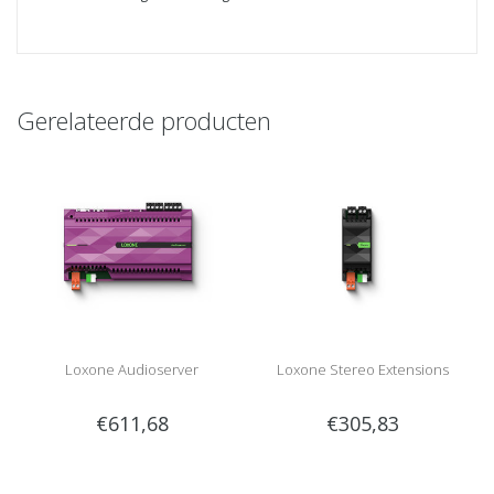
Gerelateerde producten
Loxone Audioserver
Loxone Stereo Extensions
€611,68
€305,83