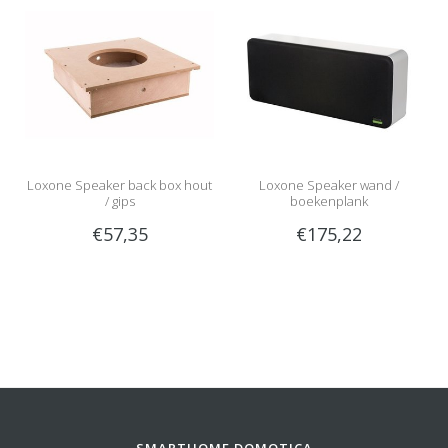
Loxone Speaker back box hout
Loxone Speaker wand /
/ gips
boekenplank
€57,35
€175,22
SMARTHOME DOMOTICA