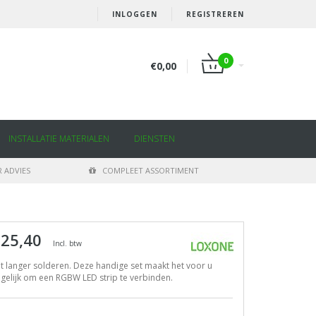
INLOGGEN
REGISTREREN
0
€0,00
INSTALLATIE MATERIALEN
DIENSTEN
 ADVIES
COMPLEET ASSORTIMENT
 25,40
Incl. btw
t langer solderen. Deze handige set maakt het voor u
elijk om een RGBW LED strip te verbinden.