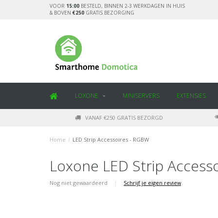
VOOR
15:00
BESTELD, BINNEN 2-3 WERKDAGEN IN HUIS
& BOVEN
€250
GRATIS BEZORGING
LOXONE
MINISERVERS
EXTENSIES
VANAF €250 GRATIS BEZORGD
Home
/
LED Strip Accessoires - RGBW
Loxone LED Strip Access
Nog niet gewaardeerd
|
Schrijf je eigen review