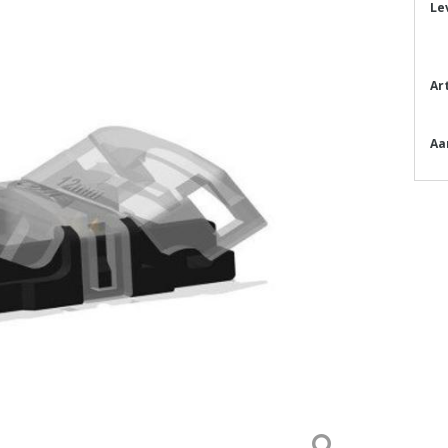
Le
Ar
Aa