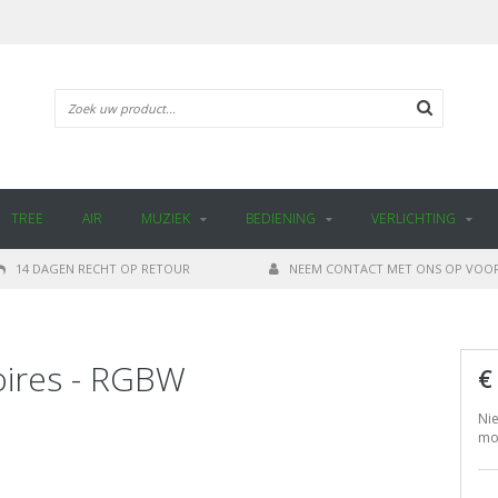
TREE
AIR
MUZIEK
BEDIENING
VERLICHTING
14 DAGEN RECHT OP RETOUR
NEEM CONTACT MET ONS OP VOOR
oires - RGBW
€
Nie
mog