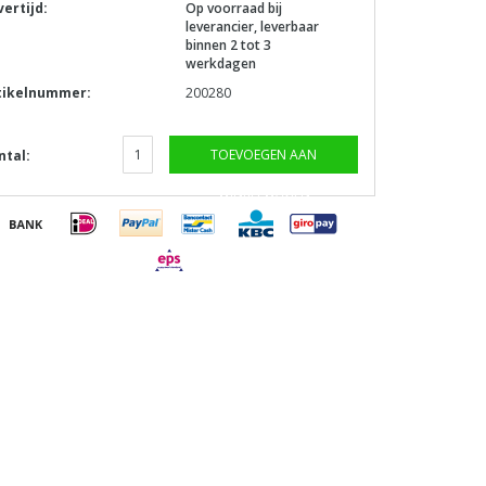
vertijd:
Op voorraad bij
leverancier, leverbaar
binnen 2 tot 3
werkdagen
tikelnummer:
200280
TOEVOEGEN AAN
ntal:
WINKELWAGEN