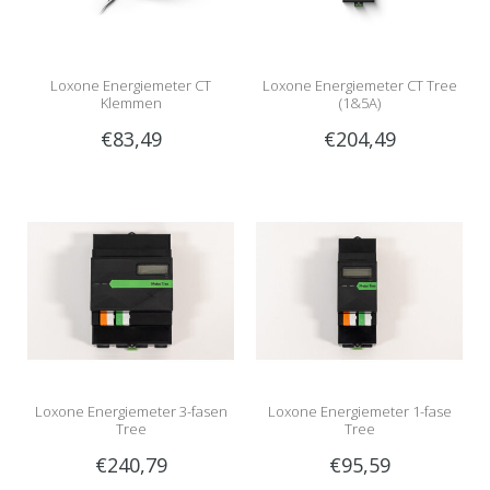
Loxone Energiemeter CT
Loxone Energiemeter CT Tree
Klemmen
(1&5A)
€83,49
€204,49
Loxone Energiemeter 3-fasen
Loxone Energiemeter 1-fase
Tree
Tree
€240,79
€95,59