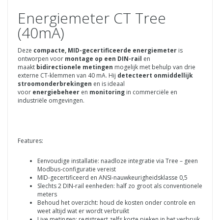
Energiemeter CT Tree
(40mA)
Deze
compacte, MID-gecertificeerde energiemeter
is
ontworpen voor
montage op een DIN-rail
en
maakt
bidirectionele metingen
mogelijk met behulp van drie
externe CT-klemmen van 40 mA. Hij
detecteert onmiddellijk
stroomonderbrekingen
en is ideaal
voor
energiebeheer
en
monitoring
in commerciële en
industriële omgevingen.
Features:
Eenvoudige installatie: naadloze integratie via Tree – geen
Modbus-configuratie vereist
MID-gecertificeerd en ANSI-nauwkeurigheidsklasse 0,5
Slechts 2 DIN-rail eenheden: half zo groot als conventionele
meters
Behoud het overzicht: houd de kosten onder controle en
weet altijd wat er wordt verbruikt
Live metingen: registreert zelfs korte pieken in het verbruik