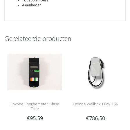
Tot 100 ampère
4 eenheden
Gerelateerde producten
Loxone Energiemeter 1-fase
Loxone Wallbox 11kW 16A
Tree
€95,59
€786,50