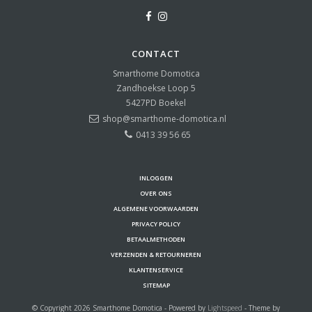
CONTACT
Smarthome Domotica
Zandhoekse Loop 5
5427PD
Boekel
shop@smarthome-domotica.nl
0413 39 56 65
INLOGGEN
OVER ONS
ALGEMENE VOORWAARDEN
PRIVACY POLICY
BETAALMETHODEN
VERZENDEN & RETOURNEREN
KLANTENSERVICE
SITEMAP
© Copyright 2026 Smarthome Domotica - Powered by
Lightspeed
- Theme by