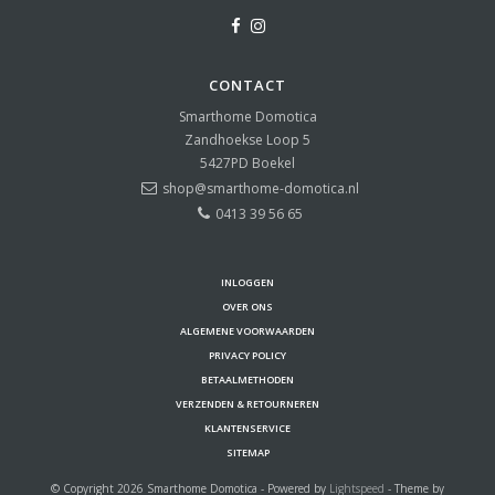
CONTACT
Smarthome Domotica
Zandhoekse Loop 5
5427PD
Boekel
shop@smarthome-domotica.nl
0413 39 56 65
INLOGGEN
OVER ONS
ALGEMENE VOORWAARDEN
PRIVACY POLICY
BETAALMETHODEN
VERZENDEN & RETOURNEREN
KLANTENSERVICE
SITEMAP
© Copyright 2026 Smarthome Domotica - Powered by
Lightspeed
- Theme by