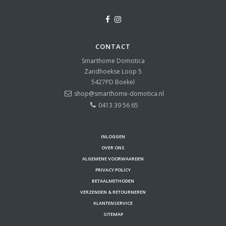
CONTACT
Smarthome Domotica
Zandhoekse Loop 5
5427PD
Boekel
shop@smarthome-domotica.nl
0413 39 56 65
INLOGGEN
OVER ONS
ALGEMENE VOORWAARDEN
PRIVACY POLICY
BETAALMETHODEN
VERZENDEN & RETOURNEREN
KLANTENSERVICE
SITEMAP