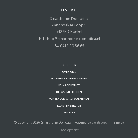
CONTACT
Smarthome Domotica
Zandhoekse Loop 5
5427PD
Boekel
shop@smarthome-domotica.nl
0413 39 56 65
INLOGGEN
OVER ONS
ALGEMENE VOORWAARDEN
PRIVACY POLICY
BETAALMETHODEN
VERZENDEN & RETOURNEREN
KLANTENSERVICE
SITEMAP
© Copyright 2026 Smarthome Domotica - Powered by
Lightspeed
- Theme by
Dyvelopment