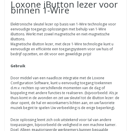
Loxone iButton lezer voor
binnen 1-Wire
Elektronische sleutel lezer op basis van 1-Wire technologie voor
eenvoudige toegangs oplossingen met behulp van 1-Wire
iButtons. Werkt met zowel magnetische en niet-magnetische
iButtons.
Magnetische iButton lezer, met deze 1-Wire technologie kunt u
eenvoudige en efficiënte een toegangsysteem voor uw huis of
bedrijf opzetten, en dit voor een geweldige prijs!
Gebruik
Door middel van een naadloze integratie met de Loxone
Configuration Software, kunt u eenvoudig toegang toekennen
d.m.v. rechten op verschillende momenten van de dag of
koppeling met andere functies te realiseren. (bijvoorbeeld: Als je
thuis komt in de avonden en zet uw sleutel tot de iButton lezer: de
deur opent, de hal en woonkamers lichten aan, en uw favoriete
muziek begint te spelen Uw verbeelding is de enige beperking).
Deze oplossing leent zich ook uitstekend voor tal van andere
toepassingen, bijvoorbeeld de veiligheid in een machine kamer.
Doel: Alleen geautoriseerde werknemers kunnen bepaalde