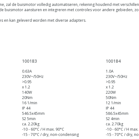
Home, zal de buismotor volledig automatiseren, rekening houdend met verschill
 de buismotor aansturen en integreren met controles voor andere gebieden, zoal
ktes en kan geleverd worden met diverse adapters.
100183
100184
0.63A
1.0A
230V~/50Hz
230V~/50Hz
>0.95
>0.95
x 1.2
x 1.2
140W
220W
20Nm
50Nm
16 1/min
12 1/min
IP 44
IP 44
546.5x45mm
586.5x45mm
S2 5min
S2 4min
ca. 2.20kg
ca. 2.70kg
-10 - 60°C / H max. 90°C
-10 - 60°C / H max
ondensing
-15 - 70°C / dry, non-condensing
-15 - 70°C / dry, 