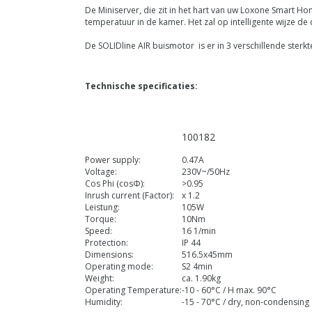
De Miniserver, die zit in het hart van uw Loxone Smart 
temperatuur in de kamer. Het zal op intelligente wijze de
De SOLIDline AIR buismotor is er in 3 verschillende ster
Technische specificaties:
100182
Power supply:
0.47A
Voltage:
230V~/50Hz
Cos Phi (cosΦ):
>0.95
Inrush current (Factor):
x 1.2
Leistung:
105W
Torque:
10Nm
Speed:
16 1/min
Protection:
IP 44
Dimensions:
516.5x45mm
Operating mode:
S2 4min
Weight:
ca. 1.90kg
Operating Temperature:
-10 - 60°C / H max. 90°C
Humidity:
-15 - 70°C / dry, non-c