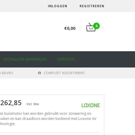
INLOGGEN
REGISTREREN
0
€0,00
INSTALLATIE MATERIALEN
DIENSTEN
 ADVIES
COMPLEET ASSORTIMENT
 262,85
Incl. btw
ze buismotor kan worden gebruikt voor zonwering en
lluiken en kan draadloos worden bediend met Loxone Air
hnologie.