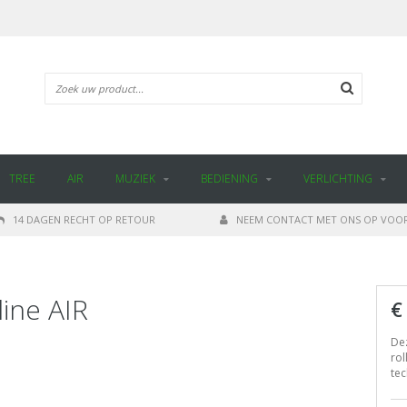
TREE
AIR
MUZIEK
BEDIENING
VERLICHTING
14 DAGEN RECHT OP RETOUR
NEEM CONTACT MET ONS OP VOOR
ine AIR
€
De
ro
tec