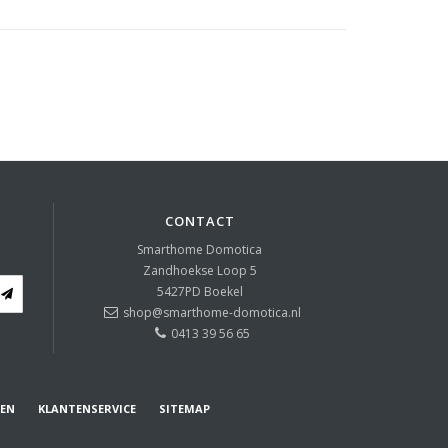
CONTACT
Smarthome Domotica
Zandhoekse Loop 5
5427PD
Boekel
shop@smarthome-domotica.nl
0413 39 56 65
REN
KLANTENSERVICE
SITEMAP