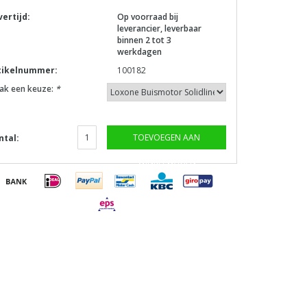
vertijd:
Op voorraad bij
leverancier, leverbaar
binnen 2 tot 3
werkdagen
tikelnummer:
100182
ak een keuze:
*
TOEVOEGEN AAN
ntal:
WINKELWAGEN