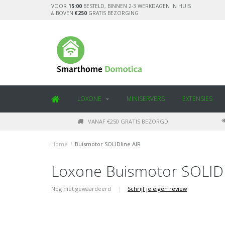
VOOR
15:00
BESTELD, BINNEN 2-3 WERKDAGEN IN HUIS
& BOVEN
€250
GRATIS BEZORGING
LOXONE
MINISERVERS
EXTENSIES
VANAF €250 GRATIS BEZORGD
Home
/
Buismotor SOLIDline AIR
Loxone Buismotor SOLIDl
Nog niet gewaardeerd
|
Schrijf je eigen review