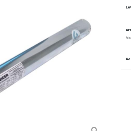
Le
Ar
Ma
Aa