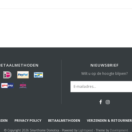
BETAALMETHODEN
NIEUWSBRIEF
Wilt u op de hoogte blijven?
RDEN
PRIVACY POLICY
BETAALMETHODEN
VERZENDEN & RETOURNE
© Copyright 2026 Smarthome Domotica - Powered by
Lightspeed
- Theme by
Dyvelopment