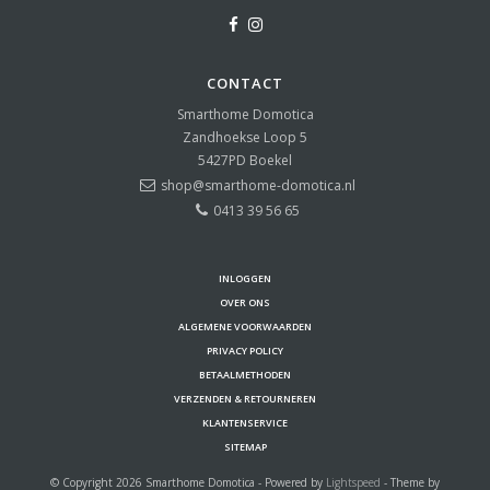
CONTACT
Smarthome Domotica
Zandhoekse Loop 5
5427PD
Boekel
shop@smarthome-domotica.nl
0413 39 56 65
INLOGGEN
OVER ONS
ALGEMENE VOORWAARDEN
PRIVACY POLICY
BETAALMETHODEN
VERZENDEN & RETOURNEREN
KLANTENSERVICE
SITEMAP
© Copyright 2026 Smarthome Domotica - Powered by
Lightspeed
- Theme by