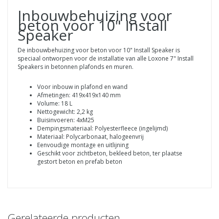
Inbouwbehuizing voor
beton voor 10" Install
Speaker
De inbouwbehuizing voor beton voor 10" Install Speaker is
speciaal ontworpen voor de installatie van alle Loxone 7" Install
Speakers in betonnen plafonds en muren.
Voor inbouw in plafond en wand
Afmetingen: 419x419x140 mm
Volume: 18 L
Nettogewicht: 2,2 kg
Buisinvoeren: 4xM25
Dempingsmateriaal: Polyesterfleece (ingelijmd)
Materiaal: Polycarbonaat, halogeenvrij
Eenvoudige montage en uitlijning
Geschikt voor zichtbeton, bekleed beton, ter plaatse
gestort beton en prefab beton
Gerelateerde producten