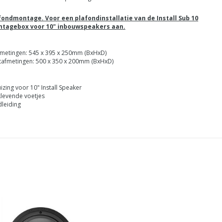
afondmontage. Voor een plafondinstallatie van de Install Sub 10
ontagebox voor 10" inbouwspeakers aan.
metingen: 545 x 395 x 250mm (BxHxD)
afmetingen: 500 x 350 x 200mm (BxHxD)
izing voor 10" Install Speaker
klevende voetjes
leiding