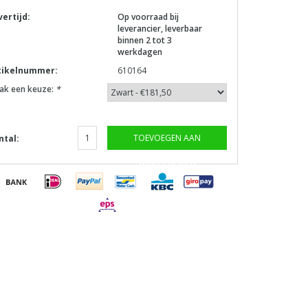
vertijd:
Op voorraad bij
leverancier, leverbaar
binnen 2 tot 3
werkdagen
tikelnummer:
610164
ak een keuze:
*
TOEVOEGEN AAN
ntal:
WINKELWAGEN