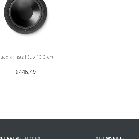
uadral Install Sub 10 Client
€446,49
BETAALMETHODEN
NIEUWSBRIEF