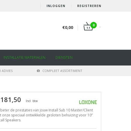
INLOGGEN
REGISTREREN
0
€0,00
INSTALLATIE MATERIALEN
DIENSTEN
 ADVIES
COMPLEET ASSORTIMENT
 181,50
Incl. btw
beter de prestaties van jouw Install Sub 10 Master/Client
 onze speciaal ontwikkelde gesloten behuizing voor 10”
tall Speakers.