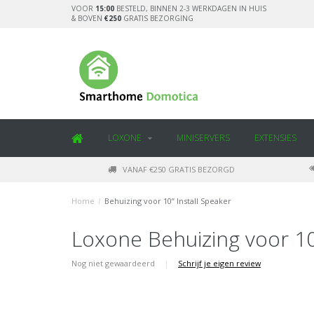
VOOR
15:00
BESTELD, BINNEN 2-3 WERKDAGEN IN HUIS
& BOVEN
€250
GRATIS BEZORGING
LOXONE
MINISERVERS
EXTENSIES
VANAF €250 GRATIS BEZORGD
Home
/
Behuizing voor 10” Install Speaker
Loxone Behuizing voor 10
Nog niet gewaardeerd
|
Schrijf je eigen review