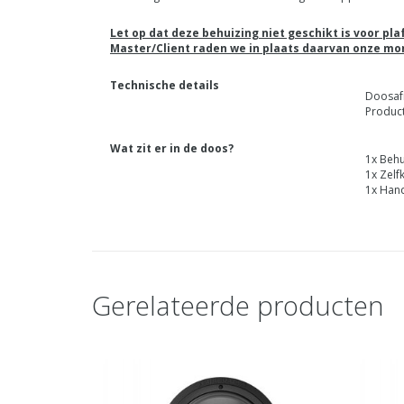
Let op dat deze behuizing niet geschikt is voor pl
Master/Client raden we in plaats daarvan onze m
Technische details
Doosaf
Product
Wat zit er in de doos?
1x Behu
1x Zelf
1x Hand
Gerelateerde producten