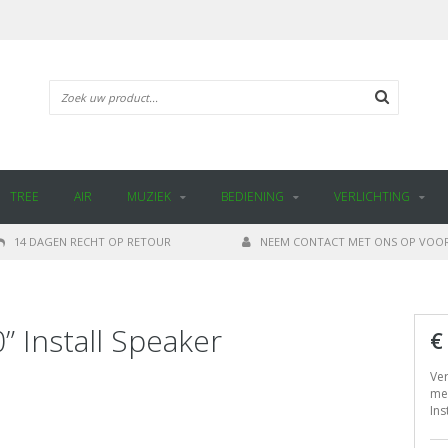
TREE
AIR
MUZIEK
BEDIENING
VERLICHTING
14 DAGEN RECHT OP RETOUR
NEEM CONTACT MET ONS OP VOOR
” Install Speaker
€
Ver
met
Ins