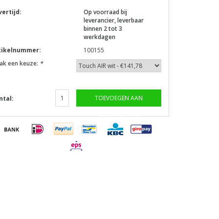
vertijd:
Op voorraad bij
leverancier, leverbaar
binnen 2 tot 3
werkdagen
tikelnummer:
100155
ak een keuze:
*
TOEVOEGEN AAN
ntal:
WINKELWAGEN