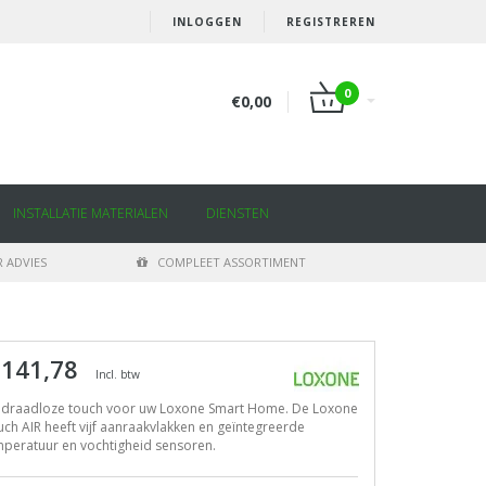
INLOGGEN
REGISTREREN
0
€0,00
INSTALLATIE MATERIALEN
DIENSTEN
 ADVIES
COMPLEET ASSORTIMENT
 141,78
Incl. btw
 draadloze touch voor uw Loxone Smart Home. De Loxone
ch AIR heeft vijf aanraakvlakken en geïntegreerde
mperatuur en vochtigheid sensoren.