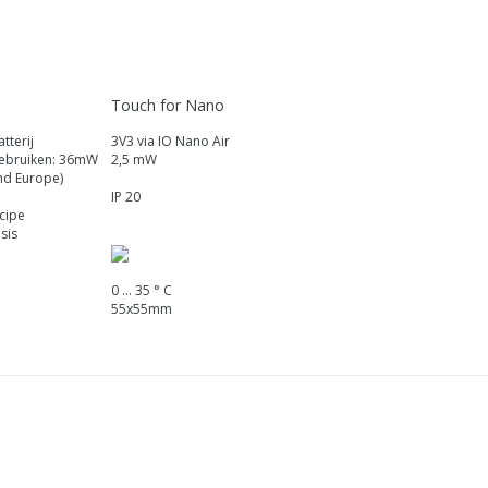
Touch for Nano
tterij
3V3 via IO Nano Air
 gebruiken: 36mW
2,5 mW
nd Europe)
IP 20
cipe
sis
0 ... 35 ° C
55x55mm