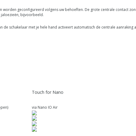
n worden geconfigureerd volgens uw behoeften. De grote centrale contact zone is
jaloezieën, bijvoorbeeld.
n de schakelaar met je hele hand activeert automatisch de centrale aanraking a
Touch for Nano
(inbegrepen)
via Nano IO Air