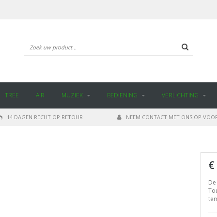
TREE
AIR
MUZIEK
BEDIENING
VERLICHTING
14 DAGEN RECHT OP RETOUR
NEEM CONTACT MET ONS OP VOOR
€
De
Tou
te