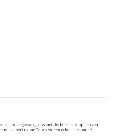
 is aanraakgevoelig, dus met slechts een tik op een van
or maakt het Loxone Touch Air een echte all-rounder!