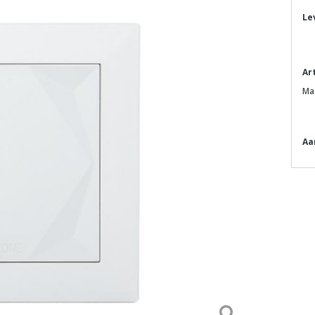
Le
Ar
Ma
Aa