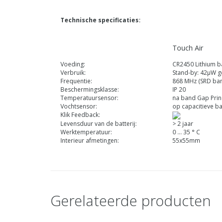
Technische specificaties:
Touch Air
Voeding:
CR2450 Lithium ba
Verbruik:
Stand-by: 42μW
Frequentie:
868 MHz (SRD ba
Beschermingsklasse:
IP 20
Temperatuursensor:
na band Gap Prin
Vochtsensor:
op capacitieve ba
Klik Feedback:
Levensduur van de batterij:
> 2 jaar
Werktemperatuur:
0 ... 35 ° C
Interieur afmetingen:
55x55mm
Gerelateerde producten