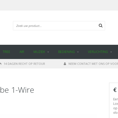
TREE
AIR
MUZIEK
BEDIENING
VERLICHTING
14 DAGEN RECHT OP RETOUR
NEEM CONTACT MET ONS OP VOOR
be 1-Wire
€
Ee
Lox
op 
vlo