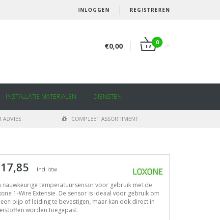
INLOGGEN
REGISTREREN
0
€0,00
INSTALLATIE MATERIALEN
DIENSTEN
 ADVIES
COMPLEET ASSORTIMENT
 17,85
Incl. btw
n nauwkeurige temperatuursensor voor gebruik met de
one 1-Wire Extensie. De sensor is ideaal voor gebruik om
een pijp of leiding te bevestigen, maar kan ook direct in
eistoffen worden toegepast.