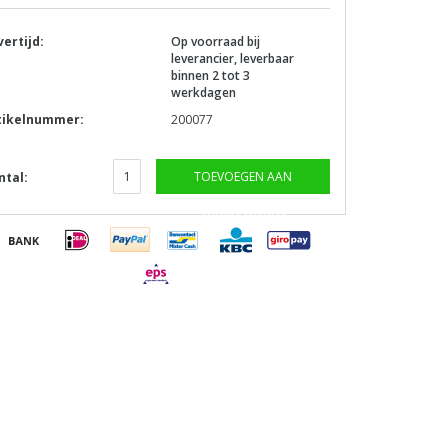
vertijd:
Op voorraad bij
leverancier, leverbaar
binnen 2 tot 3
werkdagen
tikelnummer:
200077
TOEVOEGEN AAN
ntal:
WINKELWAGEN