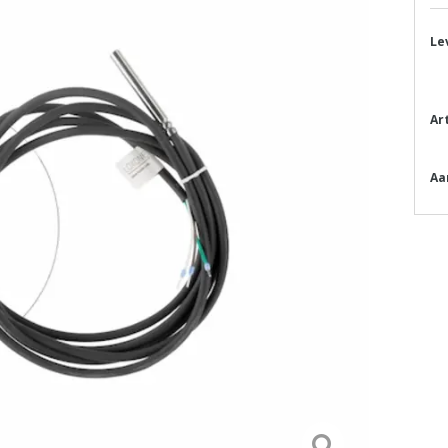
Le
Ar
Aa